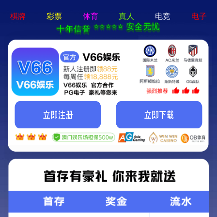
皇冠crown手机版-手机App下载
您好！欢迎光临皇冠crown手机版官网！
网站首页
|
联系我们
皇冠crown手机版
MAIKAIDE MACCHINERY
工程机械属具专业生产商
全国咨询热线
17753014666
网站首页
迈凯德/MAIKAIDE
公司介绍
公司荣誉
企业文化
生产工艺